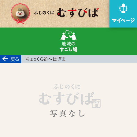
戻る
ちょっくら処～はぎま