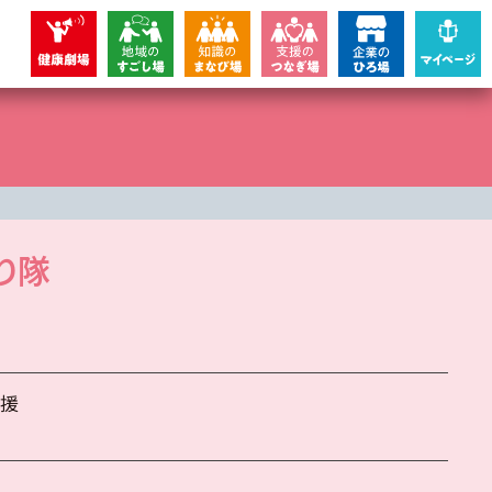
り隊
支援