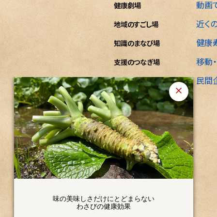
動画
健康劇場
近く
地域のすごし場
健康
知識のまなび場
移動
支援のつなぎ場
民間
企業のひろ場